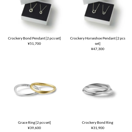
Crockery Bond Pendant [2 pcs set]
Crockery Horseshoe Pendant [2 pcs
¥51,700
set]
¥47,300
Grace Ring [2 pcs set]
Crockery Bond Ring
¥39,600
¥31,900