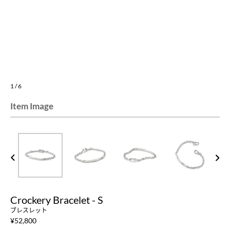
1
/
6
Item Image
PREV
NEXT
Crockery Bracelet - S
ブレスレット
¥
52,800