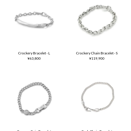
Crockery Bracelet - L
Crockery Chain Bracelet - S
¥63,800
¥119,900