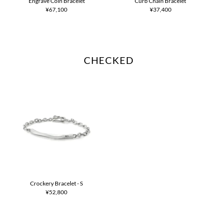
Engrave Coin Bracelet
Curb Chain Bracelet
¥67,100
¥37,400
CHECKED
Crockery Bracelet - S
¥52,800