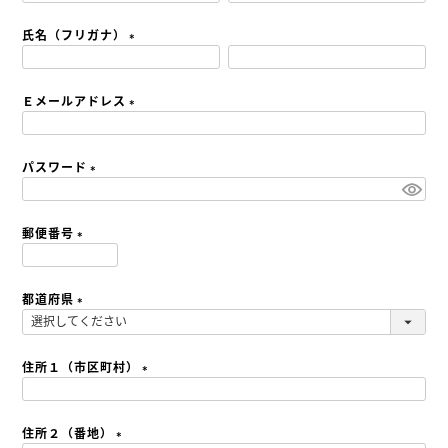
必
須
氏名（フリガナ）
)
(
必
須
Ｅメールアドレス
)
(
必
須
パスワード
)
(
必
須
郵便番号
)
(
必
須
都道府県
)
(
必
須
住所１（市区町村）
)
(
必
須
住所２（番地）
)