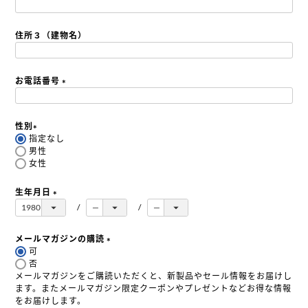
(
必
須
住所３（建物名）
)
お電話番号
(
必
須
性別
)
指定なし
(
男性
必
女性
須
)
生年月日
(
必
須
メールマガジンの購読
)
可
(
否
必
メールマガジンをご購読いただくと、新製品やセール情報をお届けし
須
ます。またメールマガジン限定クーポンやプレゼントなどお得な情報
)
をお届けします。