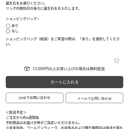
須
誕生石をお選びください。
)
リング内側刻印の後ろに誕生石をお入れします。
ショッピングバッグ
(
あり
必
なし
須
ショッピングバッグ（紙袋）をご希望の際は、「あり」を選択してくださ
)
い。
カートに入れる
LINEでお問い合わせ
＜配送予定＞
ご注文から約6週間後
予約商品はお届け日時がご指定いただけません。
※年末年始、ゴールデンウィーク、お盆休みおよび繁忙期間中は発送が遅れ