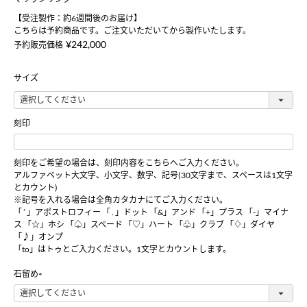
【受注製作：約6週間後のお届け】
こちらは予約商品です。ご注文いただいてから製作いたします。
¥
242,000
予約販売価格
サイズ
刻印
刻印をご希望の場合は、刻印内容をこちらへご入力ください。
アルファベット大文字、小文字、数字、記号(30文字まで、スペースは1文字
とカウント)
※記号を入れる場合は全角カタカナにてご入力ください。
「 ’ 」アポストロフィー 「 . 」ドット 「&」アンド 「+」プラス 「-」マイナ
ス 「☆」ホシ 「♤」スペード 「♡」ハート 「♧」クラブ 「♢」ダイヤ
「♪」オンプ
「to」はトゥとご入力ください。1文字とカウントします。
石留め
(
必