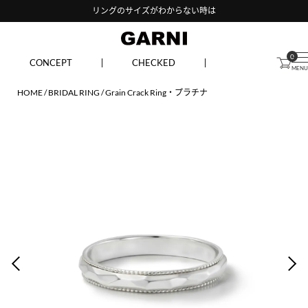
リングのサイズがわからない時は
0
CONCEPT
CHECKED
HOME
BRIDAL RING
Grain Crack Ring・プラチナ
PREV
NEX