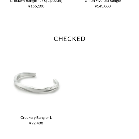
Crockery Bangle - L / S [2 pcs set]
Union Fivefold Bangle
¥155,100
¥143,000
CHECKED
Crockery Bangle - L
¥92,400