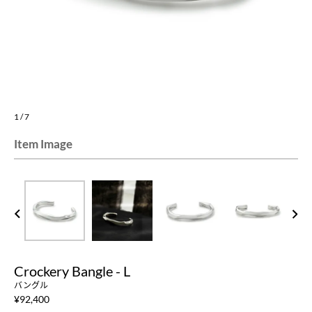
1
/
7
Item Image
PREV
NEXT
Crockery Bangle - L
バングル
¥
92,400