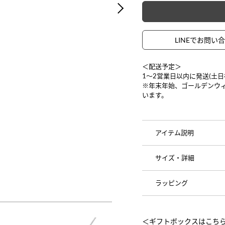
NEXT
LINEでお問い
＜配送予定＞
1〜2営業日以内に発送(土
※年末年始、ゴールデンウ
います。
アイテム説明
サイズ・詳細
ラッピング
＜ギフトボックスはこち