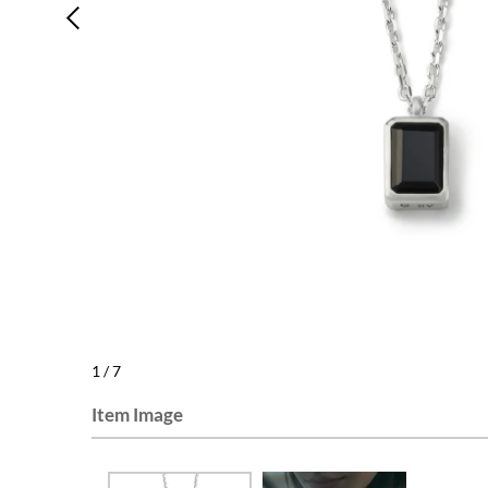
1
/
7
Item Image