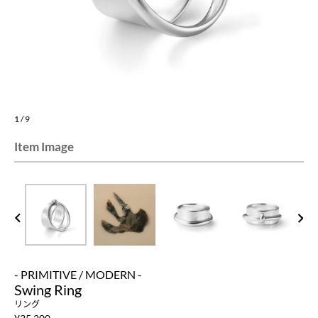
1
/
9
Item Image
PREV
NEXT
- PRIMITIVE / MODERN -
Swing Ring
リング