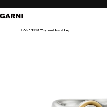
HOME
RING
Tiny Jewel Round Ring
PREV