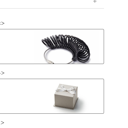
は＞
ら＞
に＞