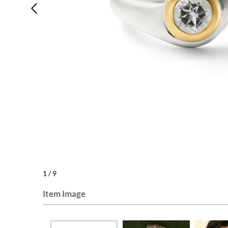
1
/
9
Item Image