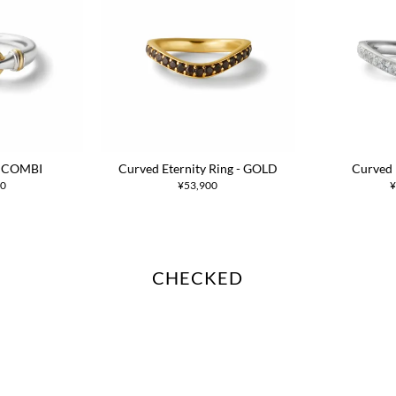
 - COMBI
Curved Eternity Ring - GOLD
Curved 
00
¥53,900
¥
CHECKED