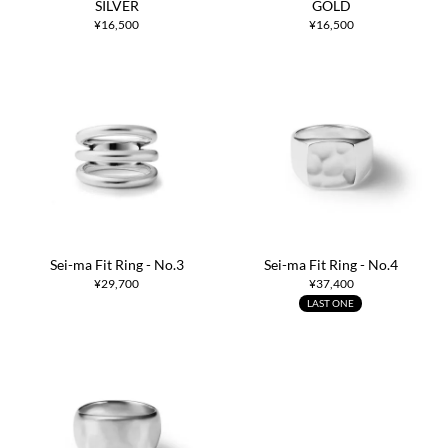
SILVER
GOLD
¥
16,500
¥
16,500
Sei-ma Fit Ring - No.3
Sei-ma Fit Ring - No.4
¥
29,700
¥
37,400
LAST ONE