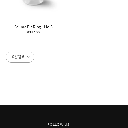
Sei-ma Fit Ring - No.5
¥
34,100
並び替え
FOLLOW US