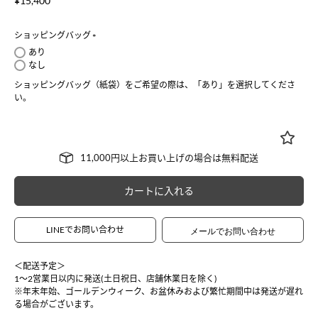
¥
15,400
ショッピングバッグ
(
あり
必
なし
須
ショッピングバッグ（紙袋）をご希望の際は、「あり」を選択してくださ
)
い。
カートに入れる
LINEでお問い合わせ
＜配送予定＞
1〜2営業日以内に発送(土日祝日、店舗休業日を除く)
※年末年始、ゴールデンウィーク、お盆休みおよび繁忙期間中は発送が遅れ
る場合がございます。