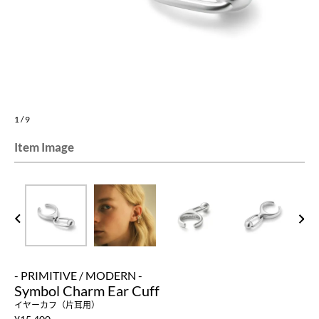
1
/
9
Item Image
PREV
NEXT
- PRIMITIVE / MODERN -
Symbol Charm Ear Cuff
イヤーカフ（片耳用）