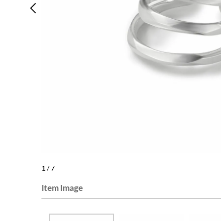
1
/
7
Item Image