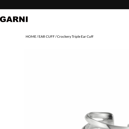
HOME
EAR CUFF
Crockery Triple Ear Cuff
PREV