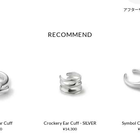
アフター
RECOMMEND
ar Cuff
Crockery Ear Cuff - SILVER
Symbol C
00
¥14,300
¥