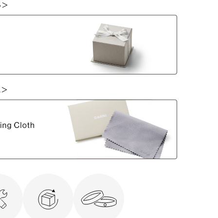
ら＞
に＞