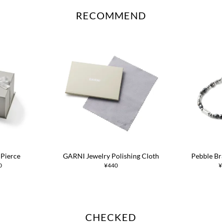
RECOMMEND
 Pierce
GARNI Jewelry Polishing Cloth
Pebble Br
0
¥440
¥
CHECKED