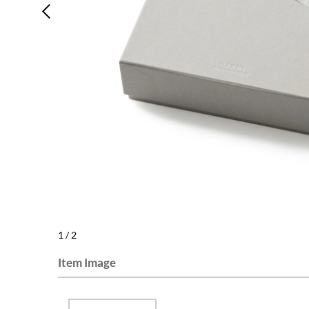
1
/
2
Item Image