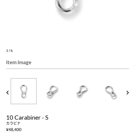
1
/
6
Item Image
PREV
NEXT
10 Carabiner - S
カラビナ
¥
48,400