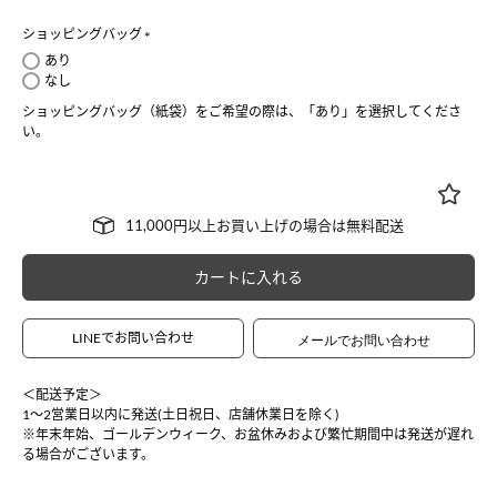
ショッピングバッグ
(
あり
必
なし
須
ショッピングバッグ（紙袋）をご希望の際は、「あり」を選択してくださ
)
い。
カートに入れる
LINEでお問い合わせ
＜配送予定＞
1〜2営業日以内に発送(土日祝日、店舗休業日を除く)
※年末年始、ゴールデンウィーク、お盆休みおよび繁忙期間中は発送が遅れ
る場合がございます。