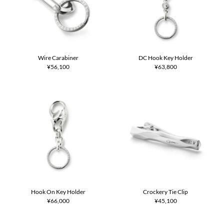
Wire Carabiner
DC Hook Key Holder
¥56,100
¥63,800
Hook On Key Holder
Crockery Tie Clip
¥66,000
¥45,100