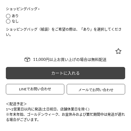
ショッピングバッグ
(
あり
必
なし
須
ショッピングバッグ（紙袋）をご希望の際は、「あり」を選択してくださ
)
い。
カートに入れる
LINEでお問い合わせ
＜配送予定＞
1〜2営業日以内に発送(土日祝日、店舗休業日を除く)
※年末年始、ゴールデンウィーク、お盆休みおよび繁忙期間中は発送が遅れ
る場合がございます。