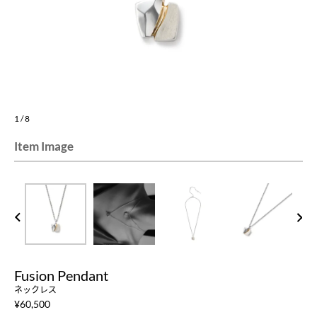
1
/
8
Item Image
PREV
NEXT
Fusion Pendant
ネックレス
¥
60,500