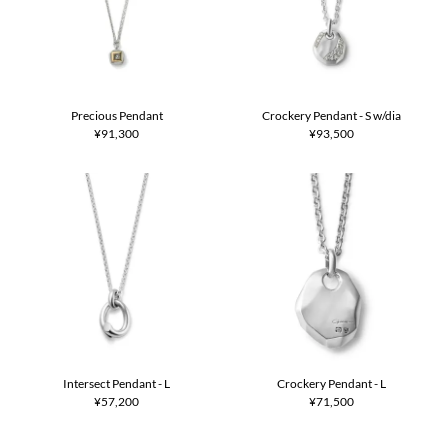
Precious Pendant
Crockery Pendant - S w/dia
¥91,300
¥93,500
Intersect Pendant - L
Crockery Pendant - L
¥57,200
¥71,500