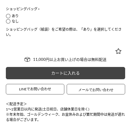
ショッピングバッグ
(
あり
必
なし
須
ショッピングバッグ（紙袋）をご希望の際は、「あり」を選択してくださ
)
い。
カートに入れる
LINEでお問い合わせ
＜配送予定＞
1〜2営業日以内に発送(土日祝日、店舗休業日を除く)
※年末年始、ゴールデンウィーク、お盆休みおよび繁忙期間中は発送が遅れ
る場合がございます。