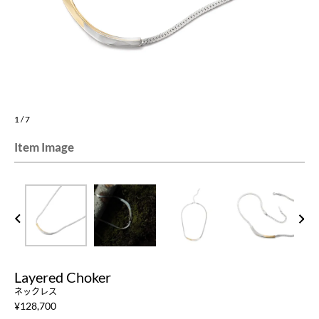
1
/
7
Item Image
PREV
NEXT
Layered Choker
ネックレス
¥
128,700