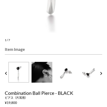
1
/
7
Item Image
PREV
NEXT
Combination Ball Pierce - BLACK
ピアス（片耳用）
¥
19,800