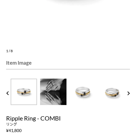
1
/
8
Item Image
PREV
NEXT
Ripple Ring - COMBI
リング
¥
41,800