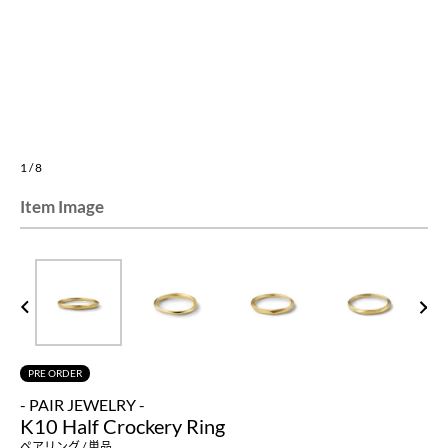
1
/
8
Item Image
PREV
NEXT
PRE ORDER
- PAIR JEWELRY -
K10 Half Crockery Ring
ペアリング / 単品