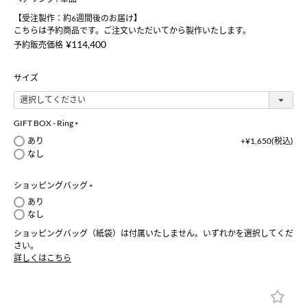
【受注製作：約6週間後のお届け】
こちらは予約商品です。ご注文いただいてから製作いたします。
¥
114,400
予約販売価格
サイズ
GIFT BOX - Ring
(
あり
+
¥
1,650
税込
必
なし
須
)
ショッピングバッグ
(
あり
必
なし
須
ショッピングバッグ（紙袋）は付属いたしません。いずれかを選択してくだ
)
さい。
詳しくはこちら