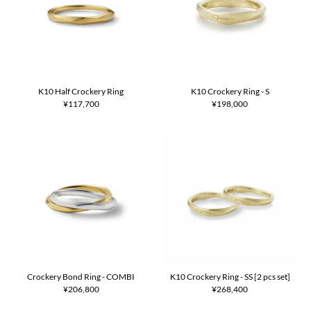
K10 Half Crockery Ring
K10 Crockery Ring - S
¥117,700
¥198,000
Crockery Bond Ring - COMBI
K10 Crockery Ring - SS [2 pcs set]
¥206,800
¥268,400