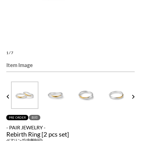
1
/
7
Item Image
PREV
NEXT
PRE ORDER
刻印
- PAIR JEWELRY -
Rebirth Ring [2 pcs set]
ペアリング(内側刻印)