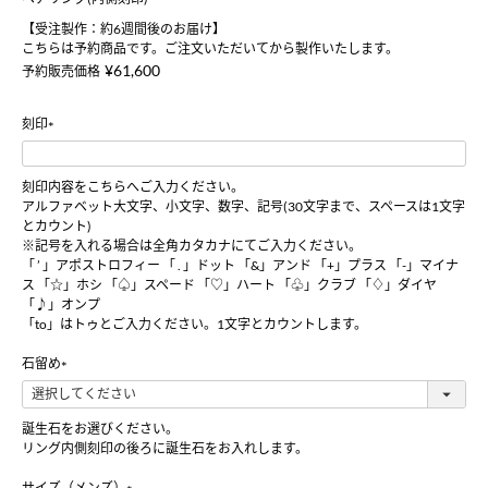
【受注製作：約6週間後のお届け】
こちらは予約商品です。ご注文いただいてから製作いたします。
¥
61,600
予約販売価格
刻印
(
必
刻印内容をこちらへご入力ください。
須
アルファベット大文字、小文字、数字、記号(30文字まで、スペースは1文字
)
とカウント)
※記号を入れる場合は全角カタカナにてご入力ください。
「 ’ 」アポストロフィー 「 . 」ドット 「&」アンド 「+」プラス 「-」マイナ
ス 「☆」ホシ 「♤」スペード 「♡」ハート 「♧」クラブ 「♢」ダイヤ
「♪」オンプ
「to」はトゥとご入力ください。1文字とカウントします。
石留め
(
必
須
誕生石をお選びください。
)
リング内側刻印の後ろに誕生石をお入れします。
サイズ（メンズ）