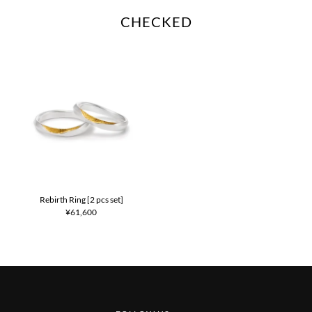
CHECKED
Rebirth Ring [2 pcs set]
¥61,600