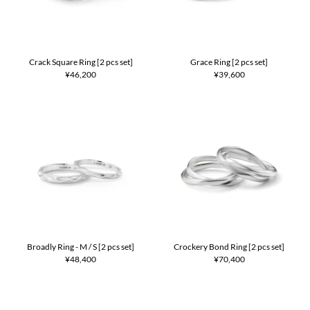
Crack Square Ring [2 pcs set]
Grace Ring [2 pcs set]
¥46,200
¥39,600
Broadly Ring - M / S [2 pcs set]
Crockery Bond Ring [2 pcs set]
¥48,400
¥70,400