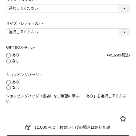
(
必
須
)
サイズ（レディース）
(
必
須
)
GIFT BOX - Ring
(
あり
+
¥
1,650
税込
必
なし
須
)
ショッピングバッグ
(
あり
必
なし
須
ショッピングバッグ（紙袋）をご希望の際は、「あり」を選択してくださ
)
い。