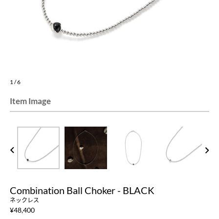
1
/
6
Item Image
PREV
NEXT
Combination Ball Choker - BLACK
ネックレス
¥
48,400