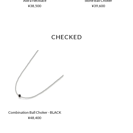
Astra Necklace
Stone Ball Choker
¥38,500
¥39,600
CHECKED
Combination Ball Choker - BLACK
¥48,400