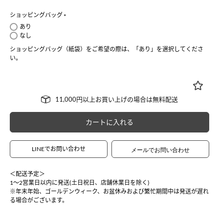
ショッピングバッグ
(
あり
必
なし
須
ショッピングバッグ（紙袋）をご希望の際は、「あり」を選択してくださ
)
い。
カートに入れる
LINEでお問い合わせ
＜配送予定＞
1〜2営業日以内に発送(土日祝日、店舗休業日を除く)
※年末年始、ゴールデンウィーク、お盆休みおよび繁忙期間中は発送が遅れ
る場合がございます。