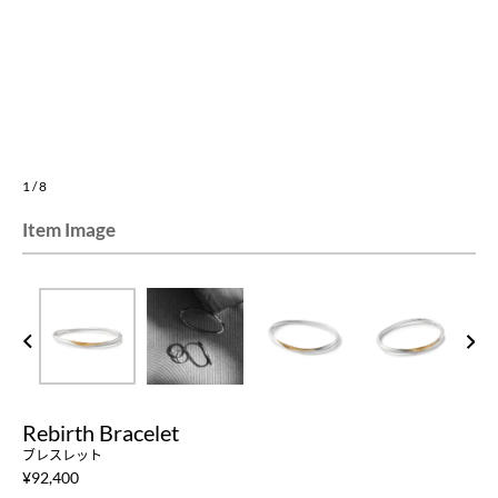
1
/
8
Item Image
PREV
NEXT
Rebirth Bracelet
ブレスレット
¥
92,400