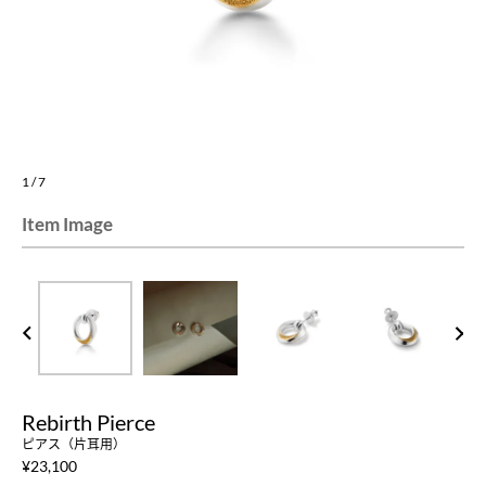
1
/
7
Item Image
PREV
NEXT
Rebirth Pierce
ピアス（片耳用）
¥
23,100