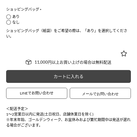
ショッピングバッグ
(
あり
必
なし
須
ショッピングバッグ（紙袋）をご希望の際は、「あり」を選択してくださ
)
い。
カートに入れる
LINEでお問い合わせ
＜配送予定＞
1〜2営業日以内に発送(土日祝日、店舗休業日を除く)
※年末年始、ゴールデンウィーク、お盆休みおよび繁忙期間中は発送が遅れ
る場合がございます。