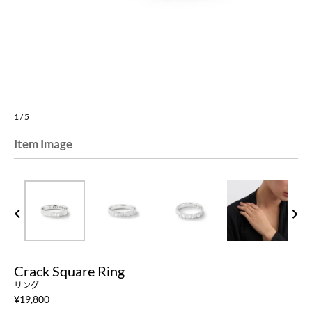
1
/
5
Item Image
PREV
NEXT
Crack Square Ring
リング
¥
19,800