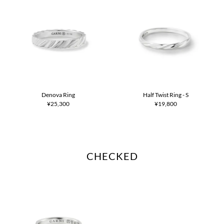
Denova Ring
Half Twist Ring - S
¥25,300
¥19,800
CHECKED