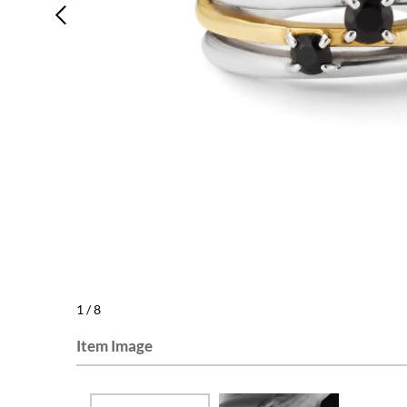
1
/
8
Item Image