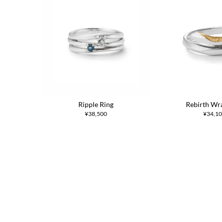
Ripple Ring
Rebirth Wr
¥38,500
¥34,1