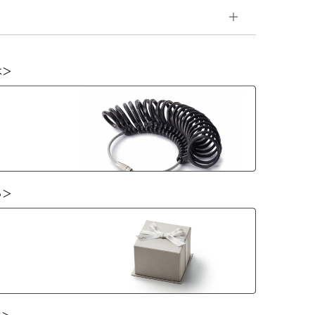
は＞
ら＞