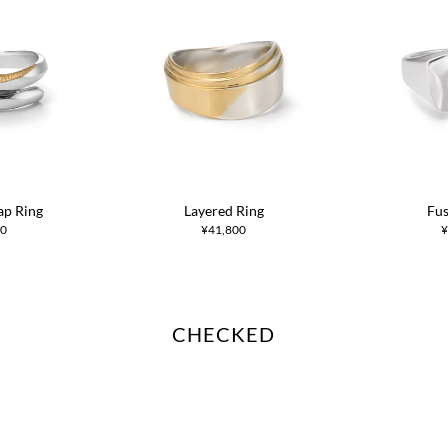
ap Ring
Layered Ring
Fus
00
¥41,800
¥
CHECKED