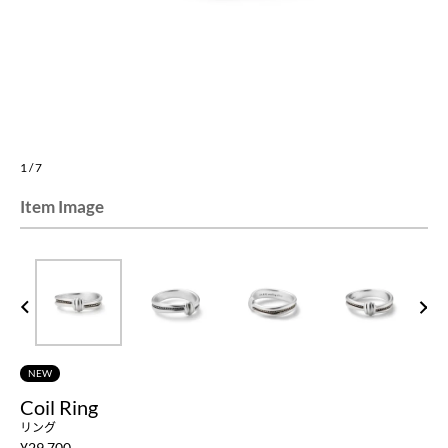
1
/
7
Item Image
PREV
NEXT
NEW
Coil Ring
リング
¥
29,700