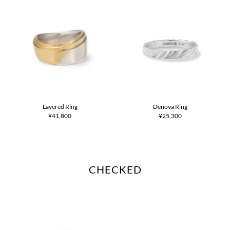
Layered Ring
Denova Ring
¥41,800
¥25,300
CHECKED