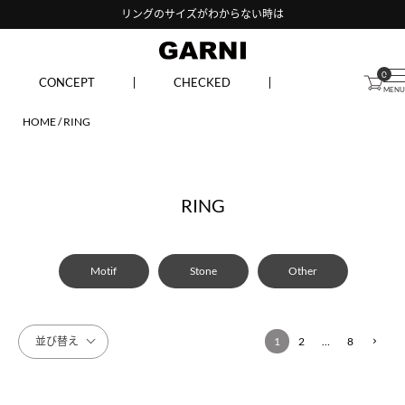
リングのサイズがわからない時は
0
CONCEPT
CHECKED
HOME
RING
RING
Motif
Stone
Other
並び替え
1
2
…
8