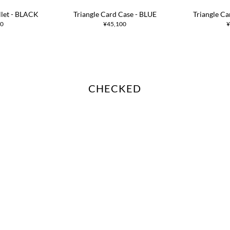
llet - BLACK
Triangle Card Case - BLUE
Triangle C
00
¥45,100
¥
CHECKED