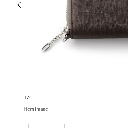
1
/
4
Item Image