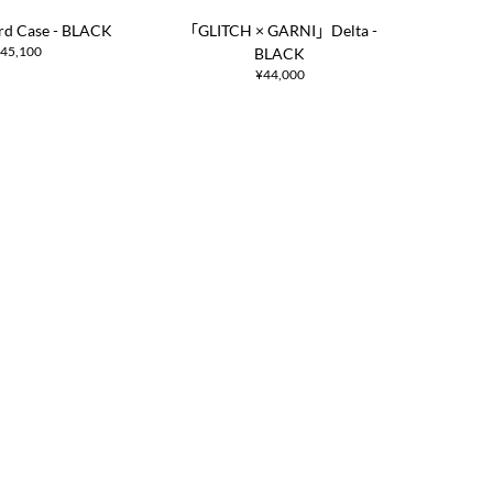
ard Case - BLACK
「GLITCH × GARNI」Delta -
45,100
BLACK
¥44,000